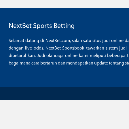
NextBet Sports Betting
Selamat datang di NextBet.com, salah satu situs judi online d
dengan live odds. NextBet Sportsbook tawarkan sistem judi 
dipetaruhkan. Judi olahraga online kami meliputi beberapa 
bagaimana cara bertaruh dan mendapatkan update tentang stati